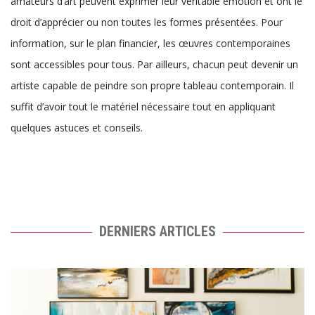
également plusieurs traits spécifiques très intéressants. Il est
avant tout révoltant, touffu, bouillonnant, et surtout, inédit. Il
permet aux artistes d’aujourd’hui d’explorer d’autres horizons
leur permettant d’offrir au public un résultat unique et
irréprochable. L’art contemporain apporte des émotions que
d’autres arts ne peuvent pas imiter.
Pour interpréter chaque œuvre, le public laisse place à leur
propre imagination et leur goût. Dans ce contexte, ces
amateurs d’art peuvent exprimer leur véritable émotion et ont le
droit d’apprécier ou non toutes les formes présentées. Pour
information, sur le plan financier, les œuvres contemporaines
sont accessibles pour tous. Par ailleurs, chacun peut devenir un
artiste capable de peindre son propre tableau contemporain. Il
suffit d’avoir tout le matériel nécessaire tout en appliquant
quelques astuces et conseils.