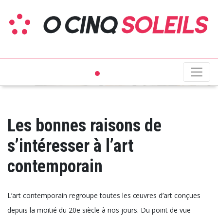
O cinq soleils
Le Palmarès Des Œuvres D’art
Contemporain Les Plus
Chères Au Monde
LIRE LA SUITE