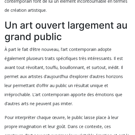
monde ou un graffiti dans la rue, chaque représentation procure
un effet émotionnel unique.
L’époque actuelle utilise l’art contemporain comme outil de
travail. De ce fait, il constitue un véritable phénomène en
matière de publicité, de design, de la mode, voire de
l’architecture. Sur ce, il s’avère intéressant de bien maîtriser et de
connaître cet art afin de comprendre certaines choses du
quotidien. Par ailleurs, la beauté et l’originalité de l’art
contemporain font de lui un élément incontournable en termes
de création artistique.
Un art ouvert largement au
grand public
À part le fait d’être nouveau, l’art contemporain adopte