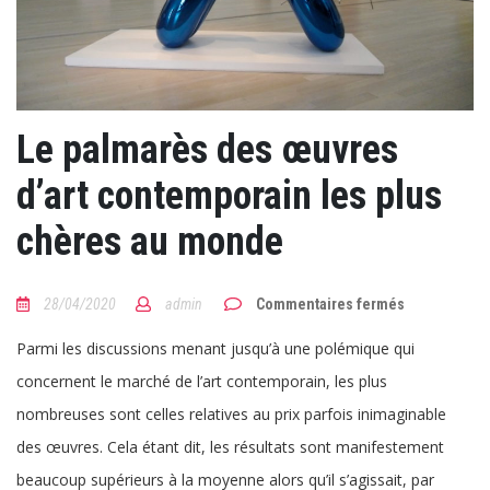
Le palmarès des œuvres
d’art contemporain les plus
chères au monde
sur
28/04/2020
admin
Commentaires fermés
Le
palmarès
Parmi les discussions menant jusqu’à une polémique qui
des
œuvres
concernent le marché de l’art contemporain, les plus
d’art
contemporai
nombreuses sont celles relatives au prix parfois inimaginable
les
plus
des œuvres. Cela étant dit, les résultats sont manifestement
chères
au
beaucoup supérieurs à la moyenne alors qu’il s’agissait, par